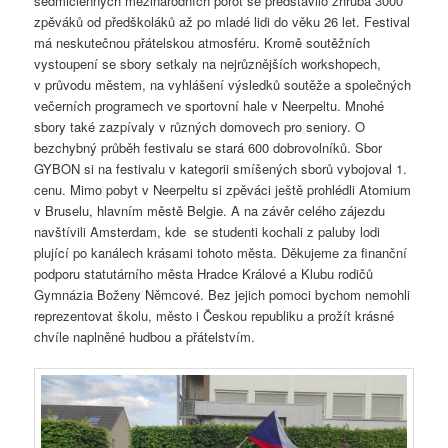
sedmičlenných mezinárodních porot se představilo zhruba 3000
zpěváků od předškoláků až po mladé lidi do věku 26 let. Festival
má neskutečnou přátelskou atmosféru. Kromě soutěžních
vystoupení se sbory setkaly na nejrůznějších workshopech,
v průvodu městem, na vyhlášení výsledků soutěže a společných
večerních programech ve sportovní hale v Neerpeltu. Mnohé
sbory také zazpívaly v různých domovech pro seniory. O
bezchybný průběh festivalu se stará 600 dobrovolníků. Sbor
GYBON si na festivalu v kategorii smíšených sborů vybojoval 1.
cenu. Mimo pobyt v Neerpeltu si zpěváci ještě prohlédli Atomium
v Bruselu, hlavním městě Belgie. A na závěr celého zájezdu
navštívili Amsterdam, kde se studenti kochali z paluby lodi
plující po kanálech krásami tohoto města. Děkujeme za finanční
podporu statutárního města Hradce Králové a Klubu rodičů
Gymnázia Boženy Němcové. Bez jejich pomoci bychom nemohli
reprezentovat školu, město i Českou republiku a prožít krásné
chvíle naplněné hudbou a přátelstvím.