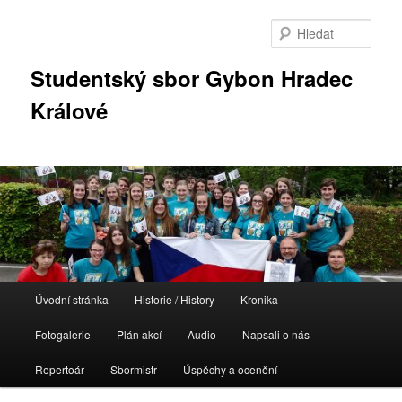
Přejít
k
Hleda
hlavnímu
obsahu
Studentský sbor Gybon Hradec
webu
Králové
Hlavní
Úvodní stránka
Historie / History
Kronika
navigační
menu
Fotogalerie
Plán akcí
Audio
Napsali o nás
Repertoár
Sbormistr
Úspěchy a ocenění