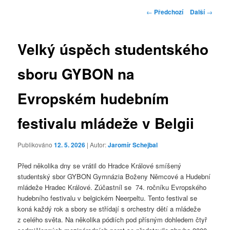
Navigace
←
Předchozí
Další
→
pro
příspěvky
Velký úspěch studentského
sboru GYBON na
Evropském hudebním
festivalu mládeže v Belgii
Publikováno
12. 5. 2026
| Autor:
Jaromír Schejbal
Před několika dny se vrátil do Hradce Králové smíšený
studentský sbor GYBON Gymnázia Boženy Němcové a Hudební
mládeže Hradec Králové. Zúčastníl se 74. ročníku Evropského
hudebního festivalu v belgickém Neerpeltu. Tento festival se
koná každý rok a sbory se střídají s orchestry dětí a mládeže
z celého světa. Na několika pódiích pod přísným dohledem čtyř